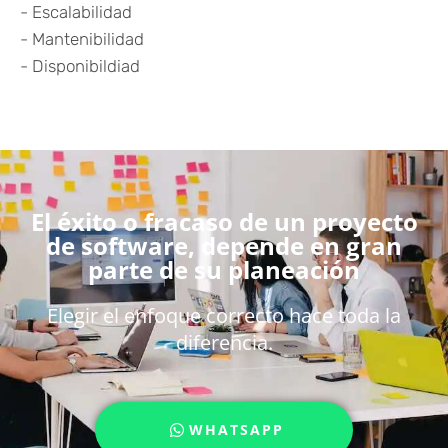
- Escalabilidad
- Mantenibilidad
- Disponibildiad
El éxito o fracaso de un proyecto
de software, depende en gran
parte de su planeación
Elegir el enfoque correcto hace toda la
diferencia.
WHATSAPP