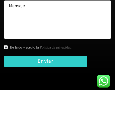
He leído y acepto la
Política de privacidad
.
Enviar
©2016 ALL RIGHTS RESERVED | PROUDLY DEVELOPED BY
CODEV
comercial@codev.com.co
+57 312 449 3543