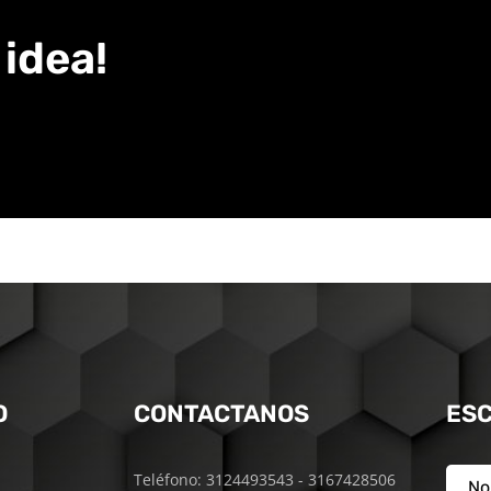
idea!
O
CONTACTANOS
ES
Teléfono: 3124493543 - 3167428506