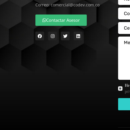
Correo: comercial@codev.com.co
Contactar Asesor
He 
pri