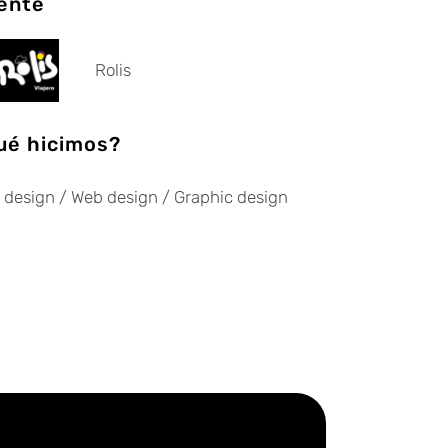
iente
Rolis
ué hicimos?
 design / Web design / Graphic design