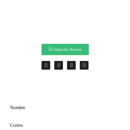
Teléfono: 3124493543 - 3167428506
Correo: comercial@codev.com.co
Contactar Asesor
ESCRIBENOS