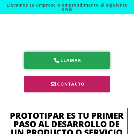
Llevamos tu empresa o emprendimento al siguiente
PROTOTIPADO Y
nivel
MODELOS DE
PRODUCTO
LLAMAR
CONTACTO
PROTOTIPAR ES TU PRIMER
PASO AL DESARROLLO DE
UN PRODUCTO O SERVICIO